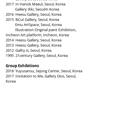
2017 In Hanok Maeul, Seoul, Korea
Gallery Ikki, Seoulm Korea
2016 Heesu Gallery, Seoul, Korea
2015 B.Cut Gallery, Seoul, Korea
Emu ArtSpace, Seoul, Korea
Illustration Original paint Exhibition,
Incheon Art platform, Incheon, Korea
2014 Heesu Gallery, Seoul, Korea
2013 Heesu Gallery, Seoul, Korea
2012 Gallry is, Seoul, Korea
1995 21century Gallery, Seoul, Korea
Group Exhibitions
2018 Yuyusansu, Sejong Center, Seoul, Korea
2017 Invitation to Me, Gallery Doo, Seoul,
Korea
Picnic, Row Gallery, Paju, Korea
Public Art Project, Yesul Tong, Seoul,
Korea
Art your life, Sanwoollim, Seoul, Korea
2014 Missing Record, Emu ArtSpace, Seoul,
Korea
I am We, SEMA, Seoul, Korea
2013 Changwon Asia Art Festival: The Old
Future City, Changwon Seongsan Art Hall,