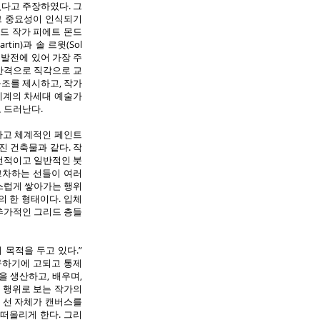
였다고 주장하였다. 그
그 중요성이 인식되기
덜란드 작가 피에트 몬드
tin)과 솔 르윗(Sol
 발전에 있어 가장 주
 간격으로 직각으로 교
구조를 제시하고, 작가
세계의 차세대 예술가
 드러난다.
하고 체계적인 페인트
진 건축물과 같다. 작
전적이고 일반적인 붓
교차하는 선들이 여러
심스럽게 쌓아가는 행위
 한 형태이다. 입체
추가적인 그리드 층들
 목적을 두고 있다.”
구하기에 고되고 통제
을 생산하고, 배우며,
는 행위로 보는 작가의
. 선 자체가 캔버스를
떠올리게 한다. 그리