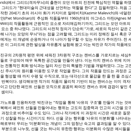
Grids)에서 그리드(격자무늬)의 출현이 모던 아트의 진전에 핵심적인 역할을 하
 그리드가 “현대미술의 근대성을 선언하는 역할을 한다”고 집필하였다. 처음 
작한 20세기 초의 러시아 화가 카지미르 말레비치(Kazimir Malevich)와 네
안(Piet Mondrian)의 추상화 작품들부터 1960년대의 아그네스 마틴(Agnes Mar
eWitt)의 작품활동에 근원적인 요소로 자리매김하기까지, 그리드는 모던 아트의
 요소 중 하나였다. 그리드의 사전적 정의가 단순히 “가로, 세로의 직선이 같은
해 나가는 모양의 무늬”라는 점을 고려할 때, 그리드는 미리 정해진 질서 혹은 
에게는 이 개념에 순응하거나 더 나아가 탐구할 수 있는 자유가 주어진다. 전 
은 이 그리드에 관한 발상을 자유롭게 실험해 왔고 이는 박진규 작가의 작품에도
진규의 2차원적 평면 위에 세워진 3차원적 구조는 캔버스를 가로지르는 세심
들로 구성되어 매우 독특한 공간감을 만들어 낸다. 이는 마치 캔버스 위에 지어
는 전통적인 회화 방식과는 달리 자신 만의 특별한 기법을 개발하였다. 그는 고
신 주사기의 원리를 이용한 도구로 작업을 한다. 그의 작품을 만드는 과정은 
을 형성할 때 까지 수평 및 수직으로, 또는 대각선으로 물감을 한 줄 한 줄 조
 반복이다. 생각해보면 작가의 작품의 물리적 기반이 되는 캔버스는 이미 격자의
이고 단단한 페인트 선들은 모직으로 꼼꼼히 짜여진 캔버스 위에 겹겹이 쌓인 
 셈이다.
가노트를 인용하자면 박진규는 “작업을 통해 ‘사유의 구조’를 만들어 가는 것에
복해서 페인트 선들을 만들어내는 행위는 고도의 집중력과 인고의 시간을 요
 과정으로 비추어질 수도 있다. 그러나 작가에게 이 과정의 시간은 새로운 질문
기 성찰을 하는 시간이기도 하다. 선을 긋는 행위를 ‘사유의 이분화’를 나타내
해로부터 우리는 ‘이분화’라는 개념이 그의 엄청난 숙고의 결과임을 알 수 있다
 부분으로 나누듯, 선을 긋는 하나의 유한한 행위는 이분화의 수많은 예시들을 