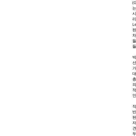
(
는
시
리
L
된
차
들
들
박
선
가
대
층
의
적
인
작
반
된
자
견
두