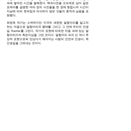
속에 쌓여진 시간을 말해준다. 백과사전을 오브제로 삼아 같은
표제어를 설명한 여러 장의 사진들을 한 장에 중첩시켜 시간이
지남에 따라 흐려짐과 의식하지 않은 것들의 흔적과 남음을 표
현했다.
최영욱 작가는 소박하지만 지극히 세련된 달항아리를 닮고자
하는 마음으로 달항아리의 형태를 그리고 그 안에 우리의 인생
길 ‘Karma’를 그린다. 작가의 표현에 따르면 마음 속에 있는 달
항아리이자 측은지심을 그린 것이다. 달항아리 속의 선 역시 추
상적 표현으로써 만났다가 헤어지는 사람의 인연과 인생사, 즉
인생길을 그려내는 것이다.
최준근 작가의 ‘Sea’는 여백의 편안함을 주는 고요한 작품이다.
먹으로 제주도의 검은 현무암의 파편을 그리는데, 그림을 이루
는 것은 흰색 배경과 검은색의 돌뿐이다. 현무암이 툭툭 놓여 있
는 하얀 여백은 하늘이자 바다, 모래사장이다. 제주 해안의 풍경
을 이루지만 그 풍경은 결국 관람자의 풍경이 된다.
황승우 작가의 ‘Head’는 보는 시선에 따라 다양한 얼굴을 보여
주고 있다. 우리 안에 있는 여러 개의 나를 보게 해준다. 이는 혼
돈의 시기에 우리의 참모습을 돌아보는 시간을 갖게 해준다. 사
색의 공간 안에서 작품이 주는 메시지를 통하여 자신을 돌아보
는 시간을 가질 수 있을 것이다.
화려하진 않지만 편안하고, 정서적 안정과 사색의 시간을 가질
수 있는 무게감이 느껴지는 작품들이다. 자연을 가까이한 JJ 중
정갤러리의 전시 공간 안에서 작품을 감상하며 자신의 시간을
가질 수 있기를 기대한다.