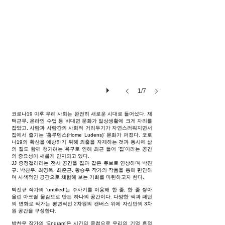
1/7
코로나19 이후 우리 사회는 완전히 새로운 시대로 들어섰다. 재
택근무, 온라인 수업 등 비대면 문화가 일상생활에 크게 자리를
잡았고, 사람과 사람간의 사회적 거리두기가 자연스러워지면서
집에서 즐기는 ‘홈루덴스(Home Ludens)’ 문화가 퍼졌다. 코로
나19의 확산을 예방하기 위해 외출을 자제하는 것과 동시에 삶
의 질도 함께 챙기려는 욕구로 인해 최근 들어 ‘집’이라는 공간
의 중요성이 새롭게 인지되고 있다.
JJ 중정갤러리는 전시 공간을 집과 같은 큐브로 연상하며 박진
규, 박찬우, 최영욱, 최준근, 황승우 작가의 작품을 통해 편안하
며 사색적인 공간으로 체험해 보는 기회를 마련하고자 한다.
박진규 작가의 ‘untitled’는 주사기를 이용해 한 줄, 한 줄 쌓아
올린 아크릴 물감으로 만든 하나의 공간이다. 다양한 색과 패턴
의 변화로 작가는 평면적인 2차원의 캔버스 위에 자신만의 3차
원 공간을 구성한다.
박찬우 작가의 ‘Engram’은 시간의 중첩으로 우리의 기억 흔적