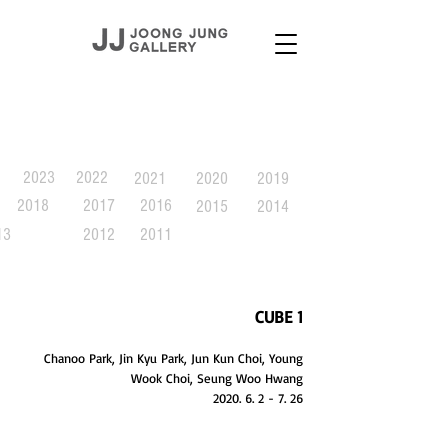
EXHIBITION
2023
2022
2021
2020
2019
2018
2017
2016
2015
2014
13
2012
2011
CUBE 1
Chanoo Park, Jin Kyu Park, Jun Kun Choi, Young
Wook Choi, Seung Woo Hwang
2020. 6. 2 - 7. 26