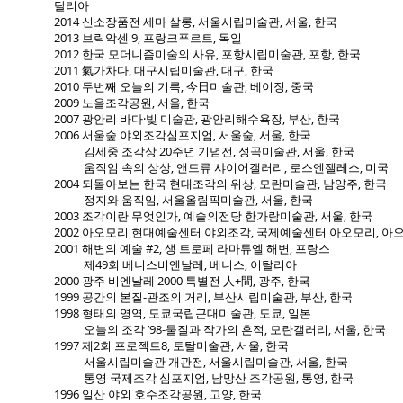
탈리아
2014 신소장품전 세마 살롱, 서울시립미술관, 서울, 한국
2013 브릭악센 9, 프랑크푸르트, 독일
2012 한국 모더니즘미술의 사유, 포항시립미술관, 포항, 한국
2011 氣가차다, 대구시립미술관, 대구, 한국
2010 두번째 오늘의 기록, 今日미술관, 베이징, 중국
2009 노을조각공원, 서울, 한국
2007 광안리 바다·빛 미술관, 광안리해수욕장, 부산, 한국
2006 서울숲 야외조각심포지엄, 서울숲, 서울, 한국
김세중 조각상 20주년 기념전, 성곡미술관, 서울, 한국
움직임 속의 상상, 앤드류 샤이어갤러리, 로스엔젤레스, 미국
2004 되돌아보는 한국 현대조각의 위상, 모란미술관, 남양주, 한국
정지와 움직임, 서울올림픽미술관, 서울, 한국
2003 조각이란 무엇인가, 예술의전당 한가람미술관, 서울, 한국
2002 아오모리 현대예술센터 야외조각, 국제예술센터 아오모리, 아오
2001 해변의 예술 #2, 생 트로페 라마튜엘 해변, 프랑스
제49회 베니스비엔날레, 베니스, 이탈리아
2000 광주 비엔날레 2000 특별전 人+間, 광주, 한국
1999 공간의 본질-관조의 거리, 부산시립미술관, 부산, 한국
1998 형태의 영역, 도쿄국립근대미술관, 도쿄, 일본
오늘의 조각 ’98-물질과 작가의 흔적, 모란갤러리, 서울, 한국
1997 제2회 프로젝트8, 토탈미술관, 서울, 한국
서울시립미술관 개관전, 서울시립미술관, 서울, 한국
통영 국제조각 심포지엄, 남망산 조각공원, 통영, 한국
1996 일산 야외 호수조각공원, 고양, 한국