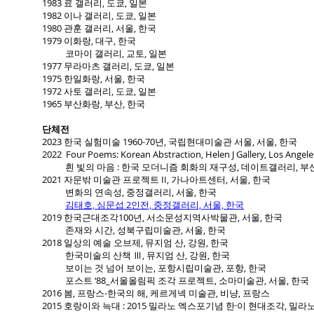
1983 료 갤러리, 도쿄, 일본
1982 이나 갤러리, 도쿄, 일본
1980 관훈 갤러리, 서울, 한국
1979 이화랑, 대구, 한국
코마이 갤러리, 교토, 일본
1977 무라마츠 갤러리, 도쿄, 일본
1975 한일화랑, 서울, 한국
1972 사토 갤러리, 도쿄, 일본
1965 부산화랑, 부산, 한국
단체전
2023 한국 실험미술 1960-70년, 국립현대미술관 서울, 서울, 한국
2022 Four Poems: Korean Abstraction, Helen J Gallery, Los Angele
흰 빛의 마음 : 한국 모더니즘 회화의 재구성, 데이트갤러리, 부산
2021 자문밖 미술관 프로젝트 II, 가나아트센터, 서울, 한국
변화의 연속성, 중정갤러리, 서울, 한국
김태호, 심문섭 2인전, 중정갤러리, 서울, 한국
2019 한국근대조각100년, 서소문성지역사박물관, 서울, 한국
존재와 시간, 성북구립미술관, 서울, 한국
2018 일상의 예술 오브제, 뮤지엄 산, 강원, 한국
한국미술의 산책 Ⅲ, 뮤지엄 산, 강원, 한국
보이는 것 넘어 보이는, 포항시립미술관, 포항, 한국
포스트 ‘88_서울올림픽 조각 프로젝트, 소마미술관, 서울, 한국
2016 봄, 프랑스-한국의 해, 케르게넥 미술관, 비냥, 프랑스
2015 호랑이와 늑대 : 2015 밀라노 엑스포기념 한·이 현대조각, 밀