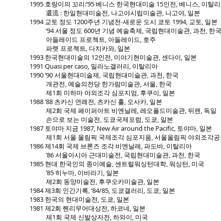
1995 호랑이의 꼬리:’95 베니스 한국현대미술 15인전, 베니스, 이탈
還流 : 한일현대미술전, 나고야시립미술관, 나고야, 일본
1994 교토 정도 1200주년 기념전-새로운 도시 쿄토 1994, 교토, 일본
’94 서울 정도 600년 기념 예술축제, 국립현대미술관, 과천, 한
아들레이드 프로젝트, 아들레이드, 호주
파렛 프로젝트, 다치카와, 일본
1993 한국현대미술의 12인전, 미야기현미술관, 센다이, 일본
1991 Quasi per caso, 밀라노갤러리, 이탈리아
1990 ’90 서울현대미술제, 국립현대미술관, 과천, 한국
개관전, 예술의전당 한가람미술관, 서울, 한국
제1회 미하마 야외조각 심포지엄, 후쿠이, 일본
1988 ’88 츠카신 연례전, 츠카신 홀, 오사카, 일본
제2회 국제 페이퍼아트 비엔날레, 레오폴드미술관, 뒤렌, 독일
손으로 보는 미술전, 도쿄국제포럼, 도쿄, 일본
1987 토야마 지금 1987, New Air around the Pacific, 토야마, 일본
제1회 서울 올림픽 국제조각 심포지움, 서울올림픽 야외조각공원,
1986 제14회 국제 브론즈 조각 비엔날레, 파도바, 이탈리아
’86 서울아시아 근대미술전, 국립현대미술관, 과천, 한국
1985 현대 한국인의 종이예술, 센트럴워싱턴대학, 워싱턴, 미국
’85 히누마, 이바라기, 일본
제2회 동양미술전, 후쿠오카미술관, 일본
1984 제3회 인간기록, ‘84/85, 도쿄갤러리, 도쿄, 일본
1983 한국의 현대미술전, 도쿄, 일본
1981 제2회 헨리무어대상전, 하코네, 일본
제1회 국제 신발상자전, 하와이, 미국