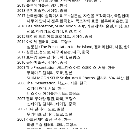
물(物)에서 물(水)로, 가나아트센터, 서울, 한국
2019 블루메미술관, 경기, 한국
2018 원전미술관, 베이징, 중국
2017 한국현대미술작가시리즈 <심문섭, 자연을 조각하다>, 국립현대
나무와 만나다-전후 한국현대 목조각의 흐름, 블루메미술관, 경기
2016 La Présentation, SHIM Moon Seup, 케르게넥미술관, 비냥, 
선물, 아라리오 갤러리, 천안, 한국
2015 베이징 도쿄 아트 프로젝트, 베이징, 중국
2014 아이뷔 갤러리, 파리, 프랑스
심문섭 : The Presentation to the Island, 갤러리현대, 서울, 
2012 심문섭_섬으로, 대구미술관, 대구, 한국
2011 보두앙 르봉 갤러리, 파리, 프랑스
2010 유안미술관, 베이징, 중국
2009 The Presentation, 세브란스 아트 스페이스, 서울, 한국
무라마츠 갤러리, 도쿄, 일본
SHIM MOON SEUP Sculptures & Photos, 갤러리 604, 부산, 
2008 The Presentation, 학고재, 서울, 한국
갤러리 현대, 서울, 한국
니스 아시아미술관, 니스, 프랑스
2007 팔레 루아얄 정원, 파리, 프랑스
신베이징 갤러리, 베이징, 중국
2002 이나 갤러리, 도쿄, 일본
무라마츠 갤러리, 도쿄, 일본
2001 아트선재미술관, 경주, 한국
라방 무숑 갤러리, 파리, 프랑스