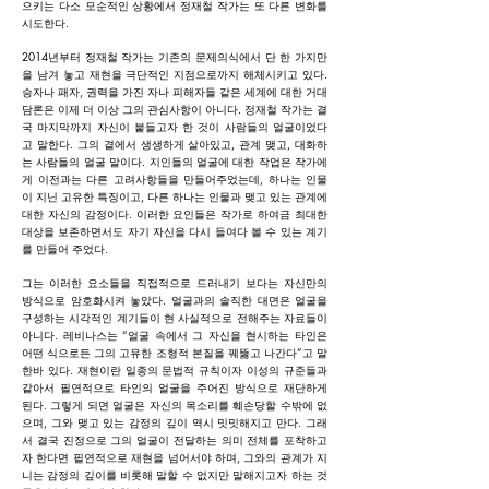
으키는 다소 모순적인 상황에서 정재철 작가는 또 다른 변화를
시도한다.
2014년부터 정재철 작가는 기존의 문제의식에서 단 한 가지만
을 남겨 놓고 재현을 극단적인 지점으로까지 해체시키고 있다.
승자나 패자, 권력을 가진 자나 피해자들 같은 세계에 대한 거대
담론은 이제 더 이상 그의 관심사항이 아니다. 정재철 작가는 결
국 마지막까지 자신이 붙들고자 한 것이 사람들의 얼굴이었다
고 말한다. 그의 곁에서 생생하게 살아있고, 관계 맺고, 대화하
는 사람들의 얼굴 말이다. 지인들의 얼굴에 대한 작업은 작가에
게 이전과는 다른 고려사항들을 만들어주었는데, 하나는 인물
이 지닌 고유한 특징이고, 다른 하나는 인물과 맺고 있는 관계에
대한 자신의 감정이다. 이러한 요인들은 작가로 하여금 최대한
대상을 보존하면서도 자기 자신을 다시 들여다 볼 수 있는 계기
를 만들어 주었다.
그는 이러한 요소들을 직접적으로 드러내기 보다는 자신만의
방식으로 암호화시켜 놓았다. 얼굴과의 솔직한 대면은 얼굴을
구성하는 시각적인 계기들이 현 사실적으로 전해주는 자료들이
아니다. 레비나스는 “얼굴 속에서 그 자신을 현시하는 타인은
어떤 식으로든 그의 고유한 조형적 본질을 꿰뚫고 나간다”고 말
한바 있다. 재현이란 일종의 문법적 규칙이자 이성의 규준들과
같아서 필연적으로 타인의 얼굴을 주어진 방식으로 재단하게
된다. 그렇게 되면 얼굴은 자신의 목소리를 훼손당할 수밖에 없
으며, 그와 맺고 있는 감정의 깊이 역시 밋밋해지고 만다. 그래
서 결국 진정으로 그의 얼굴이 전달하는 의미 전체를 포착하고
자 한다면 필연적으로 재현을 넘어서야 하며, 그와의 관계가 지
니는 감정의 깊이를 비롯해 말할 수 없지만 말해지고자 하는 것