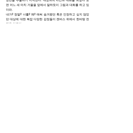
면 어느 새 마치 거울을 앞에서 말하듯이 그림과 대화를 하고 있
더라.
내가? 정말? 너를? 왜? 애써 숨겨왔던 혹은 인정하고 싶지 않았
던 대상에 대한 복잡 다양한 감정들이 캔버스 위에서 한바탕 전
쟁을 치른다.
‘누구를 그린 것 인가?’ 는 중요하진 않다. 작품의 대상은 모두
다른 인물들이다. 즉, 같은 감정으로 표현한 작품은 없다. 작품
속 인물이 어떤 표정을 짓고 있는지 판단은 관객의 몫이다. 가령
내가 좋아하는 사람을 그렸다고 해서 예쁘고 웃는 얼굴로 표현
되는 것은 아니기 때문이다. 내 마음을 몰라주고, 나 혼자 가슴
앓이 하고 있는 상태라면 결코 예쁘게 표현되지는 않을 것이기
때문이다.
현대인들은 무수히 많은 사람들과 다양한 인간관계를 맺으며
살고 있다고 생각 할 것이다. 하지만, 현실은 각자 나름의 몇 가
지 부류를 나누어 놓고, 목적에 끼워 맞추며 사람들과 관계를 맺
는다. 인간관계를 맺는 방법과 수단이 다양해진 것이지 오히려
단순한 인간관계를 맺으며 살고 있는 것이다. 관객들이 내 작품
속에서 다양한 표정을 보길 희망해 본다. 대상에 대한 감정을 솔
직하게 표현 하였는데도 한 두 가지의 표정만 보인다면, 나조차
도 내 주위의 사람들과 획일화된 단순한 인간관계를 맺으며 살
고 있다는 뜻이 아닐까?
-작가 노트-