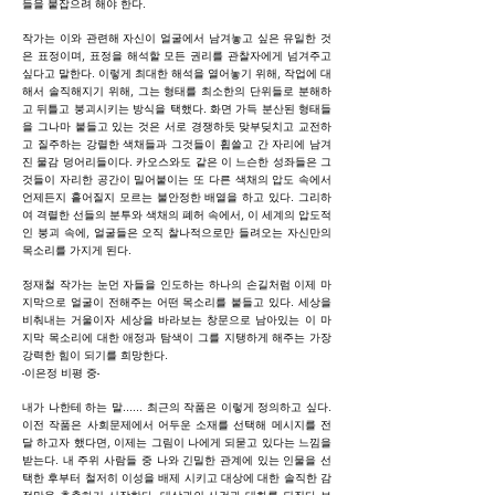
들을 붙잡으려 해야 한다.
작가는 이와 관련해 자신이 얼굴에서 남겨놓고 싶은 유일한 것
은 표정이며, 표정을 해석할 모든 권리를 관찰자에게 넘겨주고
싶다고 말한다. 이렇게 최대한 해석을 열어놓기 위해, 작업에 대
해서 솔직해지기 위해, 그는 형태를 최소한의 단위들로 분해하
고 뒤틀고 붕괴시키는 방식을 택했다. 화면 가득 분산된 형태들
을 그나마 붙들고 있는 것은 서로 경쟁하듯 맞부딪치고 교전하
고 질주하는 강렬한 색채들과 그것들이 휩쓸고 간 자리에 남겨
진 물감 덩어리들이다. 카오스와도 같은 이 느슨한 성좌들은 그
것들이 자리한 공간이 밀어붙이는 또 다른 색채의 압도 속에서
언제든지 흩어질지 모르는 불안정한 배열을 하고 있다. 그리하
여 격렬한 선들의 분투와 색채의 폐허 속에서, 이 세계의 압도적
인 붕괴 속에, 얼굴들은 오직 찰나적으로만 들려오는 자신만의
목소리를 가지게 된다.
정재철 작가는 눈먼 자들을 인도하는 하나의 손길처럼 이제 마
지막으로 얼굴이 전해주는 어떤 목소리를 붙들고 있다. 세상을
비춰내는 거울이자 세상을 바라보는 창문으로 남아있는 이 마
지막 목소리에 대한 애정과 탐색이 그를 지탱하게 해주는 가장
강력한 힘이 되기를 희망한다.
-이은정 비평 중-
내가 나한테 하는 말...... 최근의 작품은 이렇게 정의하고 싶다.
이전 작품은 사회문제에서 어두운 소재를 선택해 메시지를 전
달 하고자 했다면, 이제는 그림이 나에게 되묻고 있다는 느낌을
받는다. 내 주위 사람들 중 나와 긴밀한 관계에 있는 인물을 선
택한 후부터 철저히 이성을 배제 시키고 대상에 대한 솔직한 감
정만을 추출하기 시작한다. 대상과의 사건과 대화를 되짚다 보