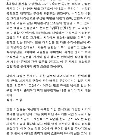
3차원의 공간을 구성한다. 그가 구축하는 공간은 외부와 단절된
공간이 아니라 안과 밖을 자유로이 넘나드는 공간이며, 비워진
공간으로 채워지는 무한히 확장되는 공간이다. 수직선과 수평
선 그리고 대각선으로 구성된 화면은 대립과 조화, 균형과 파격,
정지와 역동과 같은 이원론적인 요소들의 합일을 이루고 있다.
이는 헤겔의 변증법에서 논하는 ‘정(正)-반(反)-합(合)’의 과정으
로 이해할 수 있는데, 극단적으로 대립하는 수직선과 수평선은
그들이 직각으로 교차하는 지점에서 조화와 합일을 이루며 공
존하고 있는 것이다. 또한 대각선은 또 다른 수직-수평선이 45
도 기울어진 상태로서, 기존에 균형을 이루어 공존하고 있는 수
직-수평선을 교차하며 역동성을 부여한다. 작가는 캔버스 위에
수직선과 수평선을 켜켜이 쌓아 올리는 반복적인 작업을 통해
서 세상과 존재에 관한 질문을 던지고, 이 두 관계의 조화로운
합일 점을 찾아가며 공간 회화를 완성한다.
나에게 그림은 존재하기 위한 일로써 에너지의 소비, 존재의 물
음, 균형, 세계관의 구축에 관한 배움의 공간이다. 이 일은 지루
하고, 외로우며, 고단하다. 이유는 답도 규칙도 방식도 없는 허
무함 속에서 존재하기 위해 몸부림치는 나를 보아야 하기 때문
이다.
작가노트 중
또한 박진규는 자신만의 독특한 작업 방식으로 다양한 시각적
효과를 만들어 낸다. 그는 붓이 아닌 주사기를 작업 도구로 사용
하며 매우 치밀하고 계산적으로 작업을 한다. 먼저 작가는 직접
제작한 비닐에 물감을 넣고 이를 냉장 보관하여 물감의 점도를
조절한다. 이후 어느 정도 단단하게 굳어진 물감을 주사기에 넣
은 후 위에서 아래로 중력과 함께 호흡하며 하나의 선을 그어 내