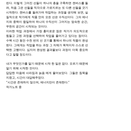
린다. 이렇게 그어진 선들이 하나의 층을 구축하면 캔버스를 돌
려, 처음 그은 선들을 직각으로 가로지르는 또 다른 선들을 긋기
시작한다. 캔버스를 돌려가며 작업하는 과정을 생각해 보면, 실
질적으로 작가에게 작품 안의 모든 선은 수직선이다. 그의 에너
지와 중력이 합일하여 하나의 수직선이 그어지는 엄숙한 순간,
무한의 공간이 시작되는 것이다.
이러한 작업 과정에서 가장 흥미로운 점은 작가가 의도적으로
힘들고 고된 과정을 선택하여 작업을 풀어가고 있다는 점이다.
수백 시간 동안 수천 번의 선 긋기를 통해서 하나의 작품이 완성
된다. 그에게는 작업을 하는 과정 그 자체가 목적이자 스스로 선
택한 고행이다. 심지어 완성된 결과물보다 과정이 더욱 중요하
다고 말할 정도이다.
내가 무엇인가를 알기 때문에 시작 한 일은 없다. 모르기 때문에
알기 위해 시작한 것이다.
답답한 마음에 사라짐과 늙음 에게 물어보았다. 그들은 침묵을
지켰고, 시간이 대답해주었다.
“시간은 존재하지 않으며, 에너지만이 존재한다.”
작가노트 중
마지막으로 박진규는 자신의 작업이 어떠한 형식이나 경향으로
한정되는 것을 지양하며 자신만의 독특한 기법을 통해서 공간
회화를 구축하고 있다. 무대 미술을 전공한 그는 한 때 조각과
학생이기도 했고 회화, 조각, 설치, 무대 미술 등 다양한 장르를
넘나들며 자신의 작업적 기틀을 형성해왔다. 현재는 물감과 캔
버스라는 회화적인 작업 방식을 선택하고 있을 뿐이다. 니체는
실존을 아래로 잡아당겨 한없이 무겁게 만드는 ‘중력’이 초인의
적이라고 말한다. 그러나 작가에게 중력은 극복할 대상이 아닌