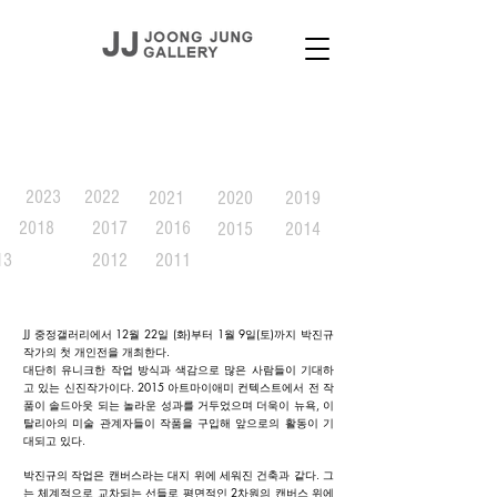
EXHIBITION
2023
2022
2021
2020
2019
2018
2017
2016
2015
2014
13
2012
2011
JJ 중정갤러리에서 12월 22일 (화)부터 1월 9일(토)까지 박진규
작가의 첫 개인전을 개최한다.
대단히 유니크한 작업 방식과 색감으로 많은 사람들이 기대하
고 있는 신진작가이다. 2015 아트마이애미 컨텍스트에서 전 작
품이 솔드아웃 되는 놀라운 성과를 거두었으며 더욱이 뉴욕, 이
탈리아의 미술 관계자들이 작품을 구입해 앞으로의 활동이 기
대되고 있다.
박진규의 작업은 캔버스라는 대지 위에 세워진 건축과 같다. 그
는 체계적으로 교차되는 선들로 평면적인 2차원의 캔버스 위에