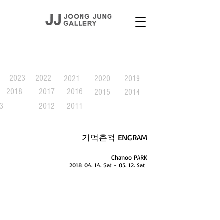
EXHIBITION
2023
2022
2021
2020
2019
2018
2017
2016
2015
2014
3
2012
2011
기억흔적 ENGRAM
Chanoo PARK
2018. 04. 14
. Sat - 05. 12. Sat