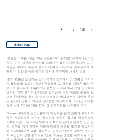
1/5
Artist page
죽음을 마주한 시점, 지난 시간은 “주마등처럼” 스쳐지나간다고
한다. 이는 시간의 직선성을 드러내는 표현이지만 동시에 그 기
억들은 주체의 주관적 중요도에 따라 떠오르고 인과관계가 재
편된다. 인간 인식의 한계인 동시에 독자적인 서사의 창조.
흔히 흐름을 표상하는 물이 작가의 전작에서 그 흐름을 과시하
며 물보라를 일으키기보다 견고하게 그 자리를 지켜온 돌의 뒤
편으로 물러나듯, Engram의 중첩된 이미지 역시 개별 인간에게
남겨진 기억 흔적의 강약으로 일직선의 시간 개념을 초월해 현
재로 존재한다. 동시에 주요 오브제인 백과사전은 개인적 추억
인 동시에 인류의 역사로 집대성한 지식이기에, 다시금 거대한
흐름 속에 위치한 개별 존재, 그 상호작용을 사유하게 한다.
Stone 시리즈가 둥그스름하게 매만져진 돌의 표면과 부서지지
않은 견고함으로 시간의 영속성에 포착된 찰나를 명상적으로
기록한다면, Engram은 언어와 기록으로 남기고 남겨진 인간 정
신, 선택을 거쳐 저장된 책장의 비움과 채움을 펼치고 중첩시키
며 시각이미지로 말을 걸어온다. 겹쳐진 언어는 때로는 언어인
지 무엇인지 모를 흔적으로 남고, 때로는 생생한 독백으로 되살
아나 과거와 미래를 속삭이며 그 틈에 “지금 이 순간”을 만들어