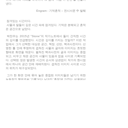
낸다.
Engram - 기억흔적 – 전시서문 中 발췌
잠겨있는 시간이다.
사물과 말들이 깊은 시간 속에 잠겨있다. 기억은 분해되고 흔적
은 공간으로 남았다.
박찬우는 2015년 "Stone"의 작가노트에서 돌이 간직한 시간
의 깊이를 언급했었다. 시간은 깊이를 가지는 것일까? 이번 작
업에서 그가 선택한 대상은 공간, 책장, 선반, 백과사전이다. 선
명한 틀 안에 투명하게 겹쳐진 사물과 글자와 이미지는 흐릿한
형태로 화면을 채운다. 펼쳐진 백과사전의 글과 이미지는 중첩
되고, 비우고 채운 공간의 사물이 있음과 없음 사이로 기록되었
다. 선택된 장은 발생한 시간의 순서와 상관없이 작가의 현시점
에서 하나의 공간 안에 재배치된다. 겹쳐진 이미지 사이로 시간
의 위치가 재구성되었다.
그가 한 화면 안에 묶어 놓은 중첩된 이미지들은 남기기 위한
능동적인 행위로써 '기록'보다 남겨진 '흔적'에 가깝다. 비움에서
채움까지, 선택과 중첩의 간격마다 행위의 주체로서 그가 의도
한 것은 남기기보다 남겨짐이다. 이번 전시에서 백과사전과 책
장은 작가 개인의 오랜 기억의 표상으로 시간의 관계를 이어주
는 단초가 된다. 관심은 이어 타인의 시간이 축적된 책장, 선반,
공간으로 이동하였다. 이곳에는 타인의 시간과 그것을 바라보
는 작가의 시간이 중첩되어 있다.
백과사전과 책장에 보존된 작가의 기억은 그가 39살 되던 해
마주한 죽음에 대한 의식의 과거, 현재, 미래이다. 그 시간 작가
는 흔적을 정리했고 책장을 비웠다. 그 당시 책이란 자신의 생각
과 마음, 미련이라고 작가는 말한다.