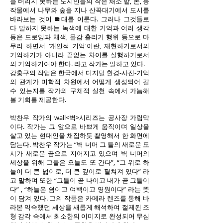
을 버리지 못하는 도시인들의 작은 채소 밭, 논, 농
작물에서 나무와 숲을 지나 산꼭대기에서 도시를
바라보는 것이 뼈대를 이룬다. 그러나 그것들로
다 말하지 못하는 녹색에 대한 기억과 여러 생각
등은 드로잉과 채색, 물감 흘리기 행위 등으로 마
무리 하면서 ‘개인적 기억'이란, 재현하기로서의
기억하기가 아니라 끝없는 차이를 실행하기로서
의 기억하기여야 한다. 라고 작가는 말하고 있다.
강홍구의 작업은 한국에서 디지털 환경-사진-기억
의 관계가 미학적 차원에서 어떻게 생성되어 갈
수 있는지를 작가의 구체적 실천 속에서 가늠해
볼 기회를 제공한다.
박찬우 작가의 wall<벽>시리즈는 공사장 가림막
이다. 작가는 그 앞으로 바쁘게 움직이며 일상을
살고 있는 현대인을 채집하듯 촬영해서 한 화면에
담는다. 박찬우 작가는 “벽 너머 그 들의 새로운 도
시가 새로운 꿈으로 지어지고 있으며 벽 너머의
세상을 위해 그들은 오늘도 또 간다”, “그 위로 하
늘이 더 큰 넓이로, 더 큰 깊이로 펼쳐져 있다” 라
고 말하며 또한 “그들이 곧 나이고 내가 곧 그들이
다” , “하늘은 쉼이고 여백이고 영원이다” 라는 뜻
이 담겨 있다. 그의 작품은 카메라 렌즈를 통해 바
라본 익숙했던 세상을 새롭게 해석하여 절제된 조
형 감각 속에서 최소한의 이미지로 완성되어 무심