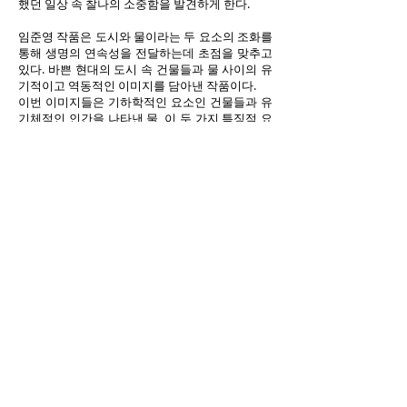
했던 일상 속 찰나의 소중함을 발견하게 한다.
임준영 작품은 도시와 물이라는 두 요소의 조화를
통해 생명의 연속성을 전달하는데 초점을 맞추고
있다. 바쁜 현대의 도시 속 건물들과 물 사이의 유
기적이고 역동적인 이미지를 담아낸 작품이다.
이번 이미지들은 기하학적인 요소인 건물들과 유
기체적인 인간을 나타낸 물, 이 두 가지 특징적 요
소의 조화를 강조한 작품이라 할 수 있고 초현실
주의와 사실주의의 경계에 있다고 말할 수 있다.
지금까지 자주 그려져 오던 도시의 메마름에 초점
을 둔 것이 아니라, 그 안의 생명력과 조화로움을
그려낸 것이다.
시즌 라오(Season Lao)는 마카오 출신이며 어릴
때부터 중국각지를 여행하며 가는 곳마다 사진을
찍으면서 실력을 닦았다. 그가 촬영지인 홋카이도
에 처음 온 것은 2009년이었다. 눈으로 덮인 엄숙
한 풍경에 어째서인지 따뜻함도 느껴지는 것. 인
간과 함께 모습을 바꾸어 간 자연, 그대로의 자연."
겹겹이 쌓여 온 이야기. "섬세한 광경, 미래, 선(禅)
의 세계" 인간과 자연의 본연의 모습을 모색한 심
상작품들 작품은 자연이 가진 따뜻함을 표현하기
위해 손으로 뜬 종이를 사용하고 있다. 그는 또한
사진이나 영상활동을 통해 마카오의 오래된 좋은