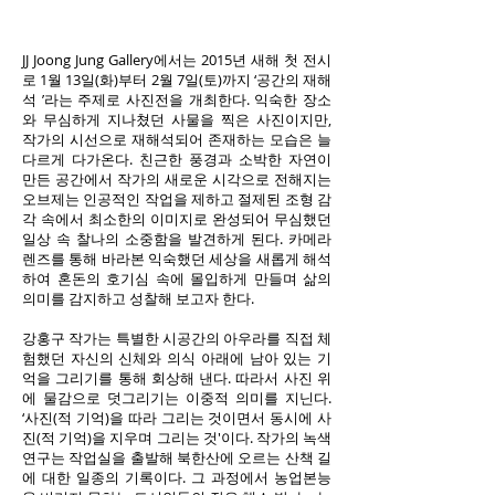
JJ Joong Jung Gallery에서는 2015년 새해 첫 전시
로 1월 13일(화)부터 2월 7일(토)까지 ‘공간의 재해
석 ’라는 주제로 사진전을 개최한다. 익숙한 장소
와 무심하게 지나쳤던 사물을 찍은 사진이지만,
작가의 시선으로 재해석되어 존재하는 모습은 늘
다르게 다가온다. 친근한 풍경과 소박한 자연이
만든 공간에서 작가의 새로운 시각으로 전해지는
오브제는 인공적인 작업을 제하고 절제된 조형 감
각 속에서 최소한의 이미지로 완성되어 무심했던
일상 속 찰나의 소중함을 발견하게 된다. 카메라
렌즈를 통해 바라본 익숙했던 세상을 새롭게 해석
하여 혼돈의 호기심 속에 몰입하게 만들며 삶의
의미를 감지하고 성찰해 보고자 한다.
강홍구 작가는 특별한 시공간의 아우라를 직접 체
험했던 자신의 신체와 의식 아래에 남아 있는 기
억을 그리기를 통해 회상해 낸다. 따라서 사진 위
에 물감으로 덧그리기는 이중적 의미를 지닌다.
‘사진(적 기억)을 따라 그리는 것이면서 동시에 사
진(적 기억)을 지우며 그리는 것'이다. 작가의 녹색
연구는 작업실을 출발해 북한산에 오르는 산책 길
에 대한 일종의 기록이다. 그 과정에서 농업본능