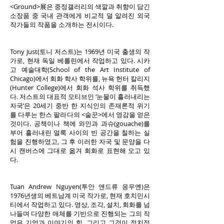
<Ground>展은 중정갤러리의 색깔과 취향이 담긴
소장품 중 국내 관객에게 비교적 덜 알려진 외국
작가들의 작품을 소개하는 전시이다.
Tony Just(토니 저스트)는 1969년 미국 출생의 작
가로, 현재 독일 베를린에서 작업하고 있다. 시카
고 예술대학(School of the Art Institute of
Chicago)에서 회화 학사 학위를, 뉴욕 헌터 칼리지
(Hunter College)에서 회화 석사 학위를 취득했
다. 저스트의 대표적 모티브인 ‘눈물이 흘러내리는
자국’은 20세기 중반 한 지식인의 존재론적 위기
를 다루는 한스 팔라다의 <술꾼>에서 영감을 얻은
것이다. 공책이나 책에 와인과 과슈(gouache)를
부어 흘러내린 얼룩 사이의 빈 공간을 칠하는 실
험을 진행하였고, 그 후 이러한 자국 및 문양을 다
시 캔버스에 그대로 옮겨 회화로 표현해 오고 있
다.
Tuan Andrew Nguyen(투안 앤드류 응우옌)은
1976년생의 베트남계 미국 작가로, 현재 호치민시
티에서 작업하고 있다. 영상, 조각, 설치, 회화를 넘
나들며 다양한 매체를 기반으로 진행되는 그의 작
업은 기억과 이야기의 힘, 그리고 그것이 정치적