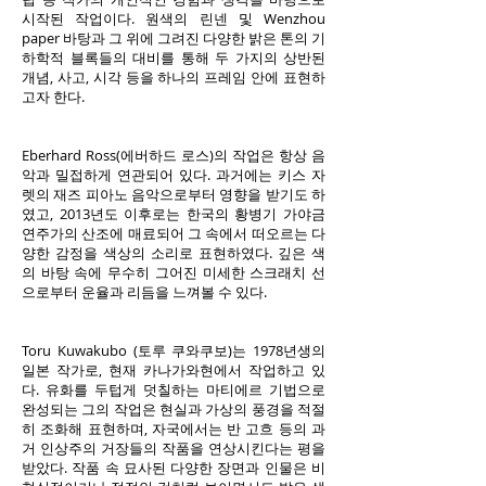
시작된 작업이다. 원색의 린넨 및 Wenzhou
paper 바탕과 그 위에 그려진 다양한 밝은 톤의 기
하학적 블록들의 대비를 통해 두 가지의 상반된
개념, 사고, 시각 등을 하나의 프레임 안에 표현하
고자 한다.
Eberhard Ross(에버하드 로스)의 작업은 항상 음
악과 밀접하게 연관되어 있다. 과거에는 키스 자
렛의 재즈 피아노 음악으로부터 영향을 받기도 하
였고, 2013년도 이후로는 한국의 황병기 가야금
연주가의 산조에 매료되어 그 속에서 떠오르는 다
양한 감정을 색상의 소리로 표현하였다. 깊은 색
의 바탕 속에 무수히 그어진 미세한 스크래치 선
으로부터 운율과 리듬을 느껴볼 수 있다.
Toru Kuwakubo (토루 쿠와쿠보)는 1978년생의
일본 작가로, 현재 카나가와현에서 작업하고 있
다. 유화를 두텁게 덧칠하는 마티에르 기법으로
완성되는 그의 작업은 현실과 가상의 풍경을 적절
히 조화해 표현하며, 자국에서는 반 고흐 등의 과
거 인상주의 거장들의 작품을 연상시킨다는 평을
받았다. 작품 속 묘사된 다양한 장면과 인물은 비