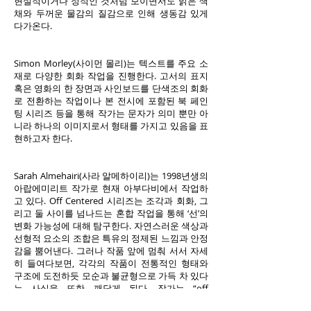
현실적이거나 정적인 것처럼 보이면서도 밝은 색
채와 두꺼운 물감의 질감으로 인해 생동감 있게
다가온다.
Simon Morley(사이먼 몰리)는 텍스트를 주요 소
재로 다양한 회화 작업을 진행한다. 고서의 표지
혹은 영화의 한 장면과 사인보드를 단색조의 회화
로 전환하는 작업이나 본 전시에 포함된 북 페인
팅 시리즈 등을 통해 작가는 문자가 의미 뿐만 아
니라 하나의 이미지로서 형태를 가지고 있음을 표
현하고자 한다.
Sarah Almehairi(사라 알메하이리)는 1998년생의
아랍에미리트 작가로 현재 아부다비에서 작업하
고 있다. Off Centered 시리즈는 조각과 회화, 그
리고 둘 사이를 넘나드는 혼합 작업을 통해 ‘선’의
변화 가능성에 대해 탐구한다. 자연스러운 색상과
선형적 요소의 조합은 특유의 정제된 느낌과 안정
감을 뿜어낸다. 그러나 작품 앞에 멈춰 서서 자세
히 들여다보면, 각각의 작품이 전통적인 형태와
구조에 도전하듯 모순과 불균형으로 가득 차 있다
는 사실을 또한 깨닫게 된다. 작가는 “off
centered(중심을 벗어난, 불안정한, 균형을 잃