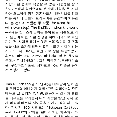
저항의 한 형태로 작용할 수 있는 가능성을 탐구
한다. 전쟁과 식민주의의 유산에 관심을 두고, 다
양한 오브제에 담긴 생존자들의 네러티브를 강조
하는 동시에 그들의 트라우마를 공감하며 치유한
다. 본 전시에 포함된 두 작품 The Rain(This rain
will never stop), The End(Even when the world
ends) 는 캔버스에 금박을 붙여 만든 작품으로, 작
가 본인이 어린 시절 전쟁을 피해 미국으로 피난
가기 전, 지폐를 챙기는 것은 소용 없다며 금 조각
들을 셔츠 솔기에 꿰매던 할머니를 기억하며 만든
시리즈이다. 2023년 호안 미로 상을 수상하였고,
휘트니 비엔날레, 샤르자 비엔날레 및 뉴 뮤지엄
등에서 전시하였으며, 그의 작품은 뉴욕현대미술
관, 구겐하임미술관, 싱가포르 국립 미술관 등에
서 소장하고 있다.
Tran Nu YenKhe(쩐 느 옌켸)는 베트남계 영화 감
독 쩐안흥의 아내이자 영화 <그린 파파야>의 주연
배우로 잘 알려져 있지만, 최근에는 조각과 회화
를 아우르는 작가로서 더욱 각광을 받고 있다. 현
재 파리와 베트남 사이공을 오가며 작업 하고 있
다. 전시된 BCD 시리즈는 “Between Certitude
and Doubt”의 약자로, 팬데믹 기간 가족과의 대
립 등 작가의 개인적인 경험과 생각을 바탕으로