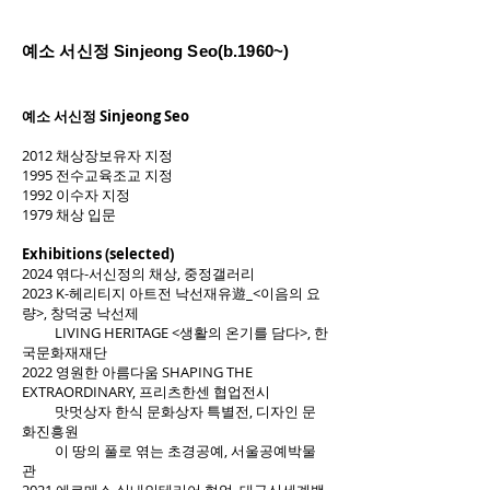
예소 서신정 Sinjeong Seo(b.1960~)
예소 서신정 Sinjeong Seo
2012 채상장보유자 지정
1995 전수교육조교 지정
1992 이수자 지정
1979 채상 입문
Exhibitions (selected)
2024 엮다-서신정의 채상, 중정갤러리
2023 K-헤리티지 아트전 낙선재유遊_<이음의 요
량>, 창덕궁 낙선제
LIVING HERITAGE <생활의 온기를 담다>, 한
국문화재재단
2022 영원한 아름다움 SHAPING THE
EXTRAORDINARY, 프리츠한센 협업전시
맛멋상자 한식 문화상자 특별전, 디자인 문
화진흥원
이 땅의 풀로 엮는 초경공예, 서울공예박물
관